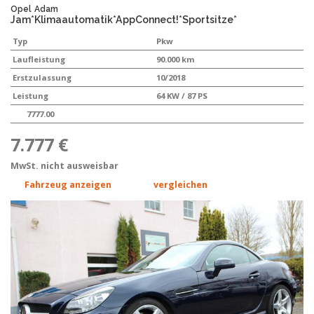
Opel
Adam
Jam*Klimaautomatik*AppConnect!*Sportsitze*
Typ
Pkw
Laufleistung
90.000 km
Erstzulassung
10/2018
Leistung
64 KW / 87 PS
7777.00
7.777 €
MwSt. nicht ausweisbar
Fahrzeug anzeigen
vergleichen