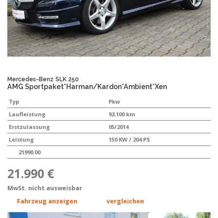
Mercedes-Benz
SLK 250
AMG Sportpaket*Harman/Kardon*Ambient*Xen
Typ
Pkw
Laufleistung
92.100 km
Erstzulassung
05/2014
Leistung
150 KW / 204 PS
21990.00
21.990 €
MwSt. nicht ausweisbar
Fahrzeug anzeigen
vergleichen