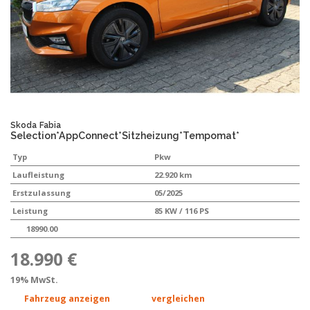
Skoda
Fabia
Selection*AppConnect*Sitzheizung*Tempomat*
Typ
Pkw
Laufleistung
22.920 km
Erstzulassung
05/2025
Leistung
85 KW / 116 PS
18990.00
18.990 €
19% MwSt.
Fahrzeug anzeigen
vergleichen