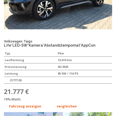
Volkswagen
Taigo
Life*LED-SW*Kamera*Abstandstempomat*AppCon
Typ
Pkw
Laufleistung
16.610 km
Erstzulassung
05/2025
Leistung
85 KW / 116 PS
21777.00
21.777 €
19% MwSt.
Fahrzeug anzeigen
vergleichen