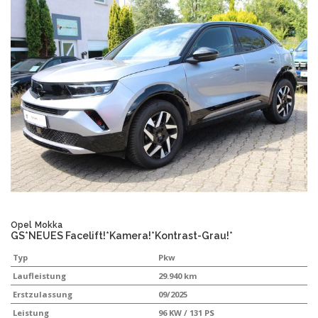
Opel
Mokka
GS*NEUES Facelift!*Kamera!*Kontrast-Grau!*
Typ
Pkw
Laufleistung
29.940 km
Erstzulassung
09/2025
Leistung
96 KW / 131 PS