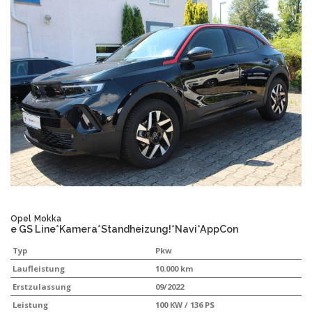
Opel
Mokka
e GS Line*Kamera*Standheizung!*Navi*AppCon
Typ
Pkw
Laufleistung
10.000 km
Erstzulassung
09/2022
Leistung
100 KW / 136 PS