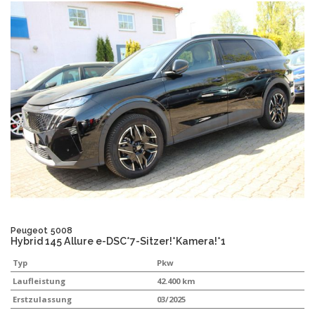
Peugeot
5008
Hybrid 145 Allure e-DSC*7-Sitzer!*Kamera!*1
Typ
Pkw
Laufleistung
42.400 km
Erstzulassung
03/2025