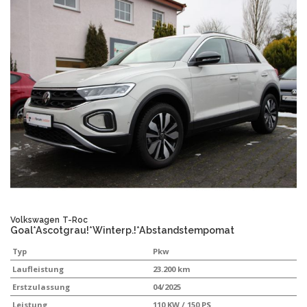
Volkswagen
T-Roc
Goal*Ascotgrau!*Winterp.!*Abstandstempomat
Typ
Pkw
Laufleistung
23.200 km
Erstzulassung
04/2025
Leistung
110 KW / 150 PS