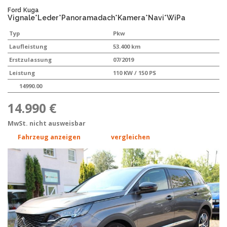
Ford
Kuga
Vignale*Leder*Panoramadach*Kamera*Navi*WiPa
Typ
Pkw
Laufleistung
53.400 km
Erstzulassung
07/2019
Leistung
110 KW / 150 PS
14990.00
14.990 €
MwSt. nicht ausweisbar
Fahrzeug anzeigen
vergleichen