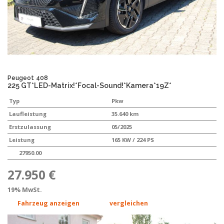
Peugeot
408
225 GT*LED-Matrix!*Focal-Sound!*Kamera*19Z*
Typ
Pkw
Laufleistung
35.640 km
Erstzulassung
05/2025
Leistung
165 KW / 224 PS
27950.00
27.950 €
19% MwSt.
Fahrzeug anzeigen
vergleichen