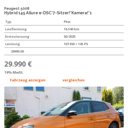
Peugeot
5008
Hybrid 145 Allure e-DSC*7-Sitzer!*Kamera!*1
Typ
Pkw
Laufleistung
16.540 km
Erstzulassung
03/2025
Leistung
107 KW / 145 PS
29990.00
29.990 €
19% MwSt.
Fahrzeug anzeigen
vergleichen