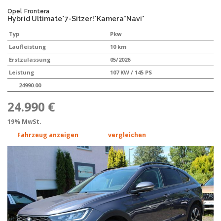
Opel
Frontera
Hybrid Ultimate*7-Sitzer!*Kamera*Navi*
Typ
Pkw
Laufleistung
10 km
Erstzulassung
05/2026
Leistung
107 KW / 145 PS
24990.00
24.990 €
19% MwSt.
Fahrzeug anzeigen
vergleichen