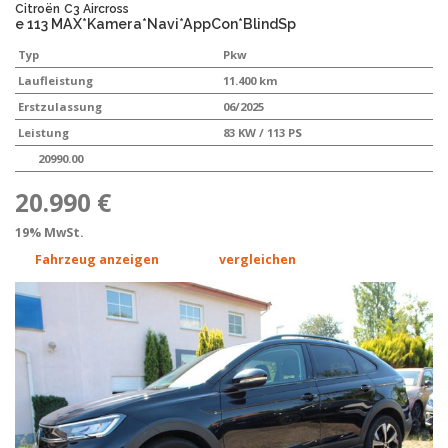
Citroën
C3 Aircross
e 113 MAX*Kamera*Navi*AppCon*BlindSp
Typ
Pkw
Laufleistung
11.400 km
Erstzulassung
06/2025
Leistung
83 KW / 113 PS
20990.00
20.990 €
19% MwSt.
Fahrzeug anzeigen
vergleichen