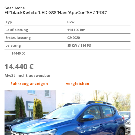
Seat
Arona
FR*black&white*LED-SW*Navi*AppCon*SHZ*PDC*
Typ
Pkw
Laufleistung
114.100 km
Erstzulassung
02/2020
Leistung
85 KW / 116 PS
14440.00
14.440 €
MwSt. nicht ausweisbar
Fahrzeug anzeigen
vergleichen