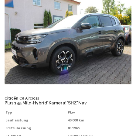
Citroën
C5 Aircross
Plus 145 Mild-Hybrid*Kamera!*SHZ*Nav
Typ
Pkw
Laufleistung
40.000 km
Erstzulassung
03/2025
Leistung
107 KW / 145 PS