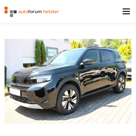
Zum Inhalt springen
Menü
STARTSEITE
FAHRZEUGE
LEISTUNGEN
KONTAKT
IMPRESSUM