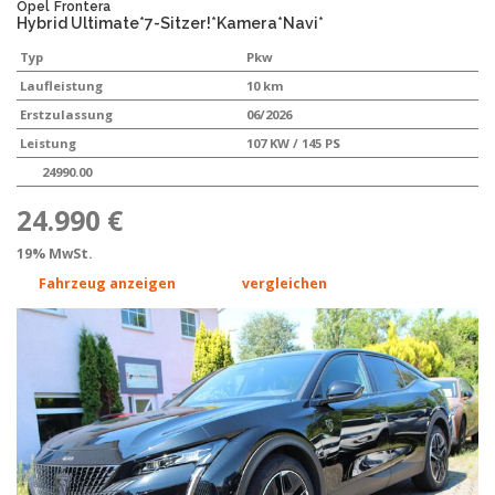
Opel
Frontera
Hybrid Ultimate*7-Sitzer!*Kamera*Navi*
Typ
Pkw
Laufleistung
10 km
Erstzulassung
06/2026
Leistung
107 KW / 145 PS
24990.00
24.990 €
19% MwSt.
Fahrzeug anzeigen
vergleichen