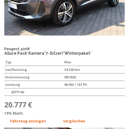
Peugeot
5008
Allure Pack*Kamera*7-Sitzer!*Winterpaket*
Typ
Pkw
Laufleistung
34.320 km
Erstzulassung
09/2022
Leistung
96 KW / 131 PS
20777.00
20.777 €
19% MwSt.
Fahrzeug anzeigen
vergleichen