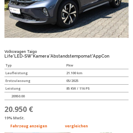
Volkswagen
Taigo
Life*LED-SW*Kamera*Abstandstempomat*AppCon
Typ
Pkw
Laufleistung
21.100 km
Erstzulassung
05/2025
Leistung
85 KW / 116 PS
20950.00
20.950 €
19% MwSt.
Fahrzeug anzeigen
vergleichen