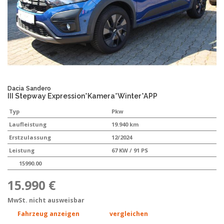
Dacia
Sandero
III Stepway Expression*Kamera*Winter*APP
Typ
Pkw
Laufleistung
19.940 km
Erstzulassung
12/2024
Leistung
67 KW / 91 PS
15990.00
15.990 €
MwSt. nicht ausweisbar
Fahrzeug anzeigen
vergleichen