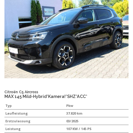
Citroën
C5 Aircross
MAX 145 Mild-Hybrid*Kamera!*SHZ*ACC*
Typ
Pkw
Laufleistung
37.820 km
Erstzulassung
03/2025
Leistung
107 KW / 145 PS