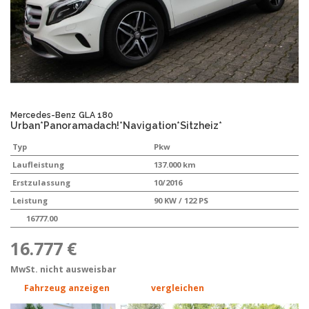
Mercedes-Benz
GLA 180
Urban*Panoramadach!*Navigation*Sitzheiz*
Typ
Pkw
Laufleistung
137.000 km
Erstzulassung
10/2016
Leistung
90 KW / 122 PS
16777.00
16.777 €
MwSt. nicht ausweisbar
Fahrzeug anzeigen
vergleichen