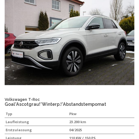
Volkswagen
T-Roc
Goal*Ascotgrau!*Winterp.!*Abstandstempomat
Typ
Pkw
Laufleistung
23.200 km
Erstzulassung
04/2025
Leistung
110 KW / 150 PS