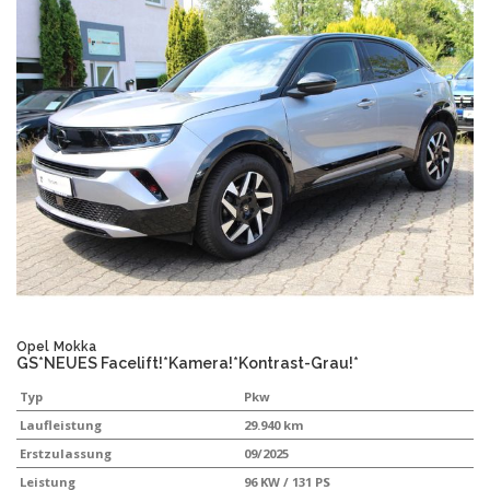
Opel
Mokka
GS*NEUES Facelift!*Kamera!*Kontrast-Grau!*
Typ
Pkw
Laufleistung
29.940 km
Erstzulassung
09/2025
Leistung
96 KW / 131 PS