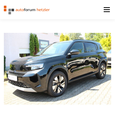
Zum Inhalt springen
Menü
STARTSEITE
FAHRZEUGE
LEISTUNGEN
KONTAKT
IMPRESSUM