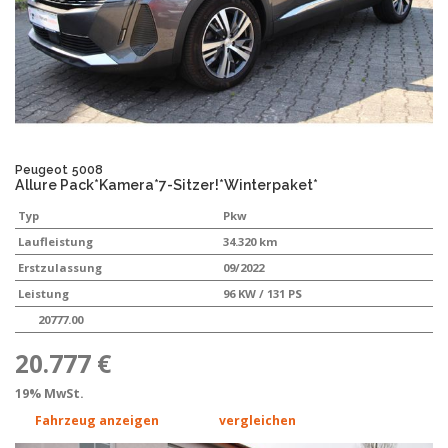
Peugeot
5008
Allure Pack*Kamera*7-Sitzer!*Winterpaket*
Typ
Pkw
Laufleistung
34.320 km
Erstzulassung
09/2022
Leistung
96 KW / 131 PS
20777.00
20.777 €
19% MwSt.
Fahrzeug anzeigen
vergleichen