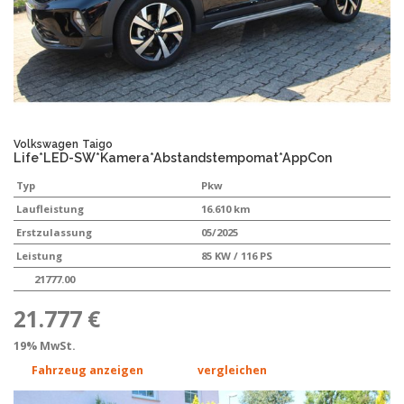
Volkswagen
Taigo
Life*LED-SW*Kamera*Abstandstempomat*AppCon
Typ
Pkw
Laufleistung
16.610 km
Erstzulassung
05/2025
Leistung
85 KW / 116 PS
21777.00
21.777 €
19% MwSt.
Fahrzeug anzeigen
vergleichen