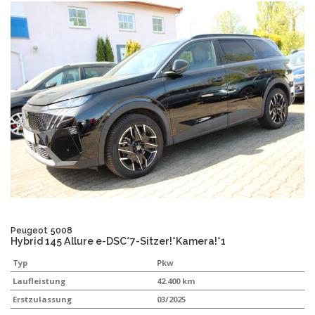
Peugeot
5008
Hybrid 145 Allure e-DSC*7-Sitzer!*Kamera!*1
Typ
Pkw
Laufleistung
42.400 km
Erstzulassung
03/2025