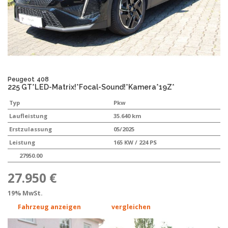
Peugeot
408
225 GT*LED-Matrix!*Focal-Sound!*Kamera*19Z*
Typ
Pkw
Laufleistung
35.640 km
Erstzulassung
05/2025
Leistung
165 KW / 224 PS
27950.00
27.950 €
19% MwSt.
Fahrzeug anzeigen
vergleichen