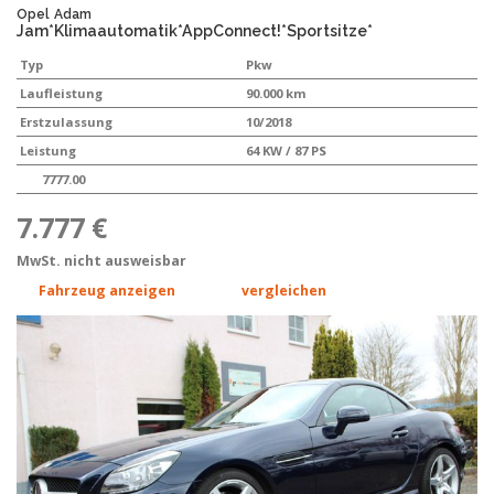
Opel
Adam
Jam*Klimaautomatik*AppConnect!*Sportsitze*
Typ
Pkw
Laufleistung
90.000 km
Erstzulassung
10/2018
Leistung
64 KW / 87 PS
7777.00
7.777 €
MwSt. nicht ausweisbar
Fahrzeug anzeigen
vergleichen