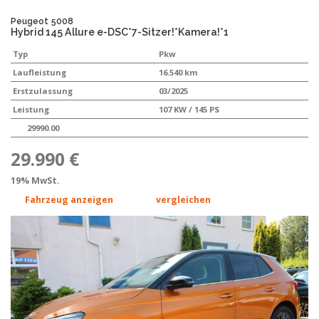
Peugeot
5008
Hybrid 145 Allure e-DSC*7-Sitzer!*Kamera!*1
Typ
Pkw
Laufleistung
16.540 km
Erstzulassung
03/2025
Leistung
107 KW / 145 PS
29990.00
29.990 €
19% MwSt.
Fahrzeug anzeigen
vergleichen