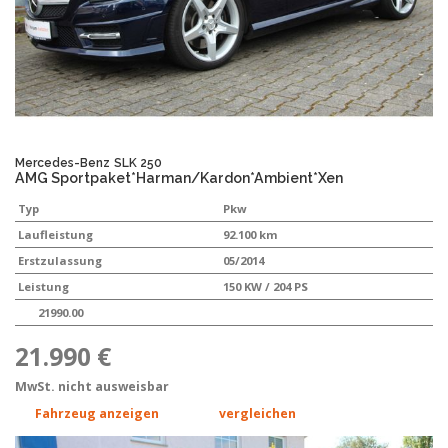
Mercedes-Benz
SLK 250
AMG Sportpaket*Harman/Kardon*Ambient*Xen
Typ
Pkw
Laufleistung
92.100 km
Erstzulassung
05/2014
Leistung
150 KW / 204 PS
21990.00
21.990 €
MwSt. nicht ausweisbar
Fahrzeug anzeigen
vergleichen