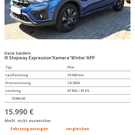
Dacia
Sandero
III Stepway Expression*Kamera*Winter*APP
Typ
Pkw
Laufleistung
19.940 km
Erstzulassung
12/2024
Leistung
67 KW / 91 PS
15990.00
15.990 €
MwSt. nicht ausweisbar
Fahrzeug anzeigen
vergleichen