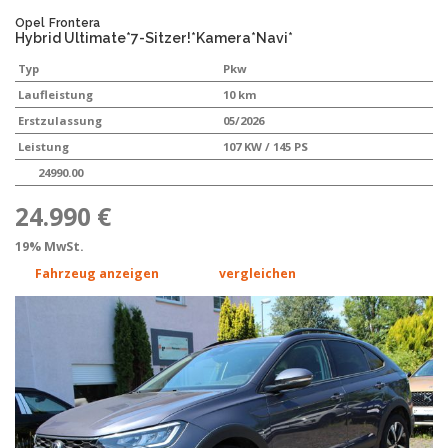
Opel
Frontera
Hybrid Ultimate*7-Sitzer!*Kamera*Navi*
Typ
Pkw
Laufleistung
10 km
Erstzulassung
05/2026
Leistung
107 KW / 145 PS
24990.00
24.990 €
19% MwSt.
Fahrzeug anzeigen
vergleichen