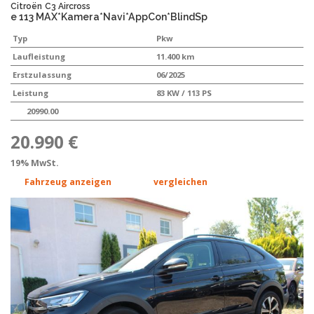
Citroën
C3 Aircross
e 113 MAX*Kamera*Navi*AppCon*BlindSp
Typ
Pkw
Laufleistung
11.400 km
Erstzulassung
06/2025
Leistung
83 KW / 113 PS
20990.00
20.990 €
19% MwSt.
Fahrzeug anzeigen
vergleichen