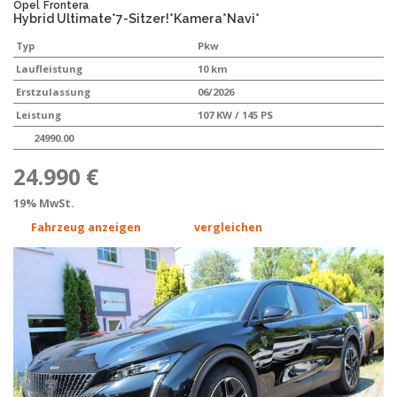
Opel
Frontera
Hybrid Ultimate*7-Sitzer!*Kamera*Navi*
Typ
Pkw
Laufleistung
10 km
Erstzulassung
06/2026
Leistung
107 KW / 145 PS
24990.00
24.990 €
19% MwSt.
Fahrzeug anzeigen
vergleichen