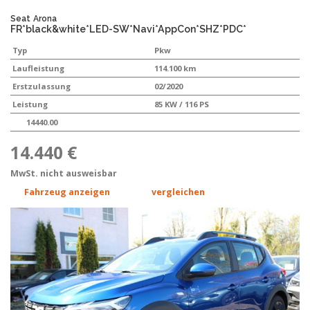
Seat
Arona
FR*black&white*LED-SW*Navi*AppCon*SHZ*PDC*
Typ
Pkw
Laufleistung
114.100 km
Erstzulassung
02/2020
Leistung
85 KW / 116 PS
14440.00
14.440 €
MwSt. nicht ausweisbar
Fahrzeug anzeigen
vergleichen