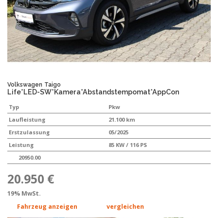
Volkswagen
Taigo
Life*LED-SW*Kamera*Abstandstempomat*AppCon
Typ
Pkw
Laufleistung
21.100 km
Erstzulassung
05/2025
Leistung
85 KW / 116 PS
20950.00
20.950 €
19% MwSt.
Fahrzeug anzeigen
vergleichen