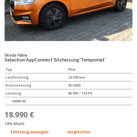
Skoda
Fabia
Selection*AppConnect*Sitzheizung*Tempomat*
Typ
Pkw
Laufleistung
22.920 km
Erstzulassung
05/2025
Leistung
85 KW / 116 PS
18990.00
18.990 €
19% MwSt.
Fahrzeug anzeigen
vergleichen