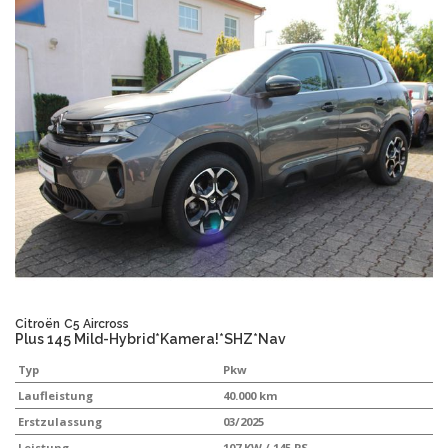
Citroën
C5 Aircross
Plus 145 Mild-Hybrid*Kamera!*SHZ*Nav
Typ
Pkw
Laufleistung
40.000 km
Erstzulassung
03/2025
Leistung
107 KW / 145 PS