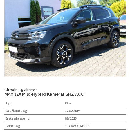
Citroën
C5 Aircross
MAX 145 Mild-Hybrid*Kamera!*SHZ*ACC*
Typ
Pkw
Laufleistung
37.820 km
Erstzulassung
03/2025
Leistung
107 KW / 145 PS