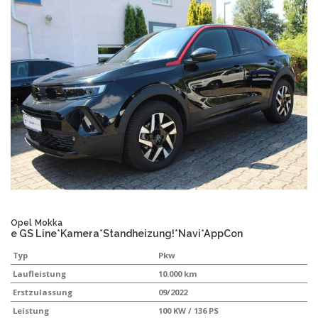
Opel
Mokka
e GS Line*Kamera*Standheizung!*Navi*AppCon
Typ
Pkw
Laufleistung
10.000 km
Erstzulassung
09/2022
Leistung
100 KW / 136 PS