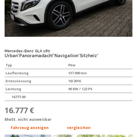
Mercedes-Benz
GLA 180
Urban*Panoramadach!*Navigation*Sitzheiz*
Typ
Pkw
Laufleistung
137.000 km
Erstzulassung
10/2016
Leistung
90 KW / 122 PS
16777.00
16.777 €
MwSt. nicht ausweisbar
Fahrzeug anzeigen
vergleichen