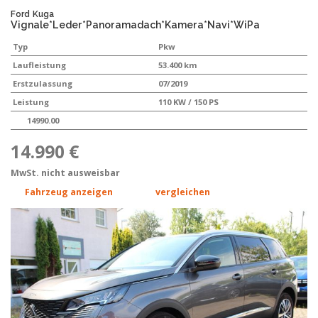
Ford
Kuga
Vignale*Leder*Panoramadach*Kamera*Navi*WiPa
Typ
Pkw
Laufleistung
53.400 km
Erstzulassung
07/2019
Leistung
110 KW / 150 PS
14990.00
14.990 €
MwSt. nicht ausweisbar
Fahrzeug anzeigen
vergleichen