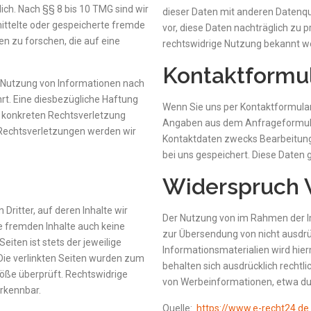
ch. Nach §§ 8 bis 10 TMG sind wir
dieser Daten mit anderen Datenqu
rmittelte oder gespeicherte fremde
vor, diese Daten nachträglich zu 
 zu forschen, die auf eine
rechtswidrige Nutzung bekannt w
Kontaktformu
r Nutzung von Informationen nach
rt. Eine diesbezügliche Haftung
Wenn Sie uns per Kontaktformula
er konkreten Rechtsverletzung
Angaben aus dem Anfrageformular
Rechtsverletzungen werden wir
Kontaktdaten zwecks Bearbeitung 
bei uns gespeichert. Diese Daten g
Widerspruch 
Dritter, auf deren Inhalte wir
Der Nutzung von im Rahmen der I
se fremden Inhalte auch keine
zur Übersendung von nicht ausdr
eiten ist stets der jeweilige
Informationsmaterialien wird hier
 Die verlinkten Seiten wurden zum
behalten sich ausdrücklich rechtl
töße überprüft. Rechtswidrige
von Werbeinformationen, etwa du
erkennbar.
Quelle:
https://www.e-recht24.de