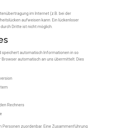
tenübertragung im Internet (z.B. bei der
heitslücken aufweisen kann. Ein lückenloser
urch Dritte ist nicht möglich.
es
d speichert automatisch Informationen in so
hr Browser automatisch an uns übermittelt. Dies
version
stem
den Rechners
ge
ten Personen zuordenbar. Eine Zusammenführung