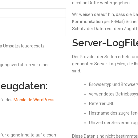
nicht an Dritte weitergegeben.
Wir weisen darauf hin, dass die Da
Kommunikation per E-Mail) Sicher
Schutz der Daten vor dem Zugriff d
Server-LogFil
a Umsatzsteuergesetz:
Der Provider der Seiten erhebt un
genannten Server-Log Files, die I
ilegungsverfahren vor einer
sind:
zeugdaten:
Browsertyp und Browser
verwendetes Betriebssy
lfe des
Mobile.de WordPress
Referrer URL
Hostname des zugreifen
Uhrzeit der Serveranfra
für eigene Inhalte auf diesen
Diese Daten sind nicht bestimm