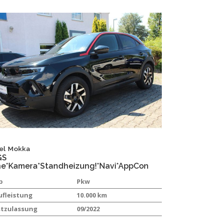
el
Mokka
GS
ne*Kamera*Standheizung!*Navi*AppCon
p
Pkw
ufleistung
10.000 km
stzulassung
09/2022