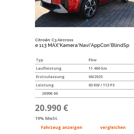
Citroën
C3 Aircross
e 113 MAX*Kamera*Navi*AppCon*BlindSp
Typ
Pkw
Laufleistung
11.400 km
Erstzulassung
06/2025
Leistung
83 KW / 113 PS
20990.00
20.990 €
19% MwSt.
Fahrzeug anzeigen
vergleichen