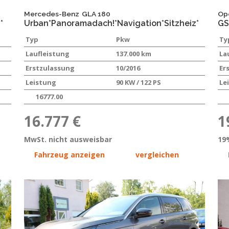
Mercedes-Benz
GLA 180
Op
*
Urban*Panoramadach!*Navigation*Sitzheiz*
GS
Typ
Pkw
Ty
Laufleistung
137.000 km
La
Erstzulassung
10/2016
Er
Leistung
90 KW / 122 PS
Le
16777.00
16.777 €
1
MwSt. nicht ausweisbar
19
Fahrzeug anzeigen
vergleichen