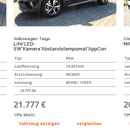
Volkswagen
Taigo
Cit
Life*LED-
MA
SW*Kamera*Abstandstempomat*AppCon
Typ
Pkw
Ty
Laufleistung
16.610 km
La
Erstzulassung
05/2025
Er
Leistung
85 KW / 116 PS
Le
21777.00
21.777 €
2
19% MwSt.
19
Fahrzeug anzeigen
vergleichen