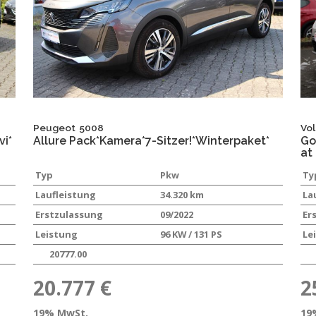
Peugeot
5008
Vo
i*
Allure Pack*Kamera*7-Sitzer!*Winterpaket*
Go
at
Typ
Pkw
Ty
Laufleistung
34.320 km
La
Erstzulassung
09/2022
Er
Leistung
96 KW / 131 PS
Le
20777.00
20.777 €
2
19% MwSt.
19