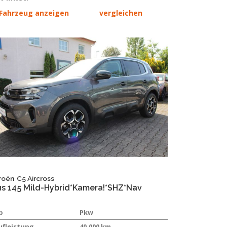
Fahrzeug anzeigen
vergleichen
roën
C5 Aircross
us 145 Mild-Hybrid*Kamera!*SHZ*Nav
p
Pkw
ufleistung
40.000 km