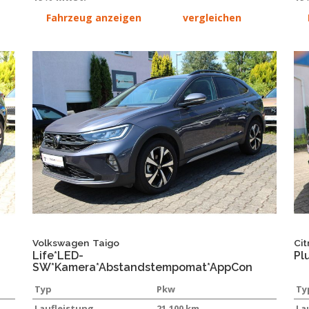
Fahrzeug anzeigen
vergleichen
Volkswagen
Taigo
Cit
Life*LED-
Pl
SW*Kamera*Abstandstempomat*AppCon
Typ
Pkw
Ty
Laufleistung
21.100 km
La