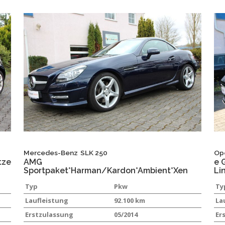
Mercedes-Benz
SLK 250
Op
tze
AMG
e 
Sportpaket*Harman/Kardon*Ambient*Xen
Li
Typ
Pkw
Ty
Laufleistung
92.100 km
La
Erstzulassung
05/2014
Er