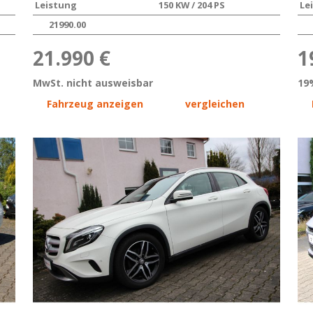
Leistung
150 KW / 204 PS
Le
21990.00
21.990 €
1
MwSt. nicht ausweisbar
19
Fahrzeug anzeigen
vergleichen