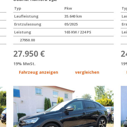
Typ
Pkw
Ty
Laufleistung
35.640 km
La
Erstzulassung
05/2025
Er
Leistung
165 KW / 224 PS
Le
27950.00
27.950 €
2
19% MwSt.
19
Fahrzeug anzeigen
vergleichen