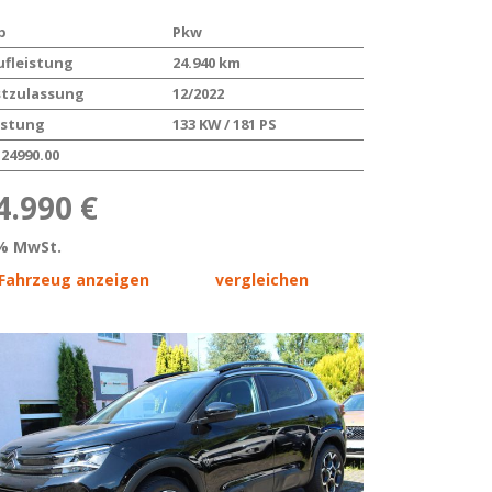
p
Pkw
ufleistung
24.940 km
stzulassung
12/2022
istung
133 KW / 181 PS
24990.00
4.990 €
% MwSt.
Fahrzeug anzeigen
vergleichen