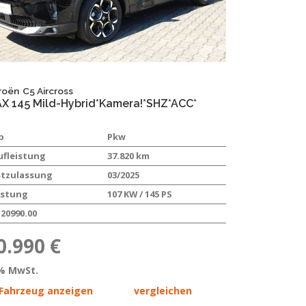
roën
C5 Aircross
X 145 Mild-Hybrid*Kamera!*SHZ*ACC*
p
Pkw
ufleistung
37.820 km
stzulassung
03/2025
istung
107 KW / 145 PS
20990.00
0.990 €
% MwSt.
Fahrzeug anzeigen
vergleichen