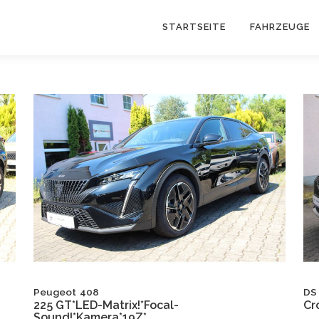
STARTSEITE
FAHRZEUGE
Peugeot
408
DS
225 GT*LED-Matrix!*Focal-
Cr
Sound!*Kamera*19Z*