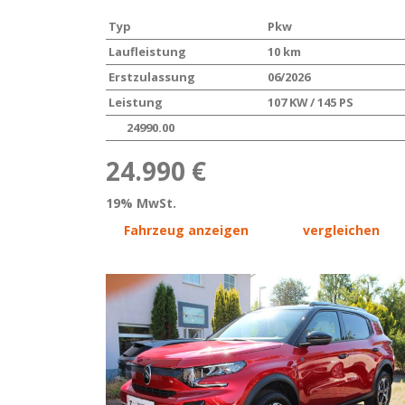
Typ
Pkw
Laufleistung
10 km
Erstzulassung
06/2026
Leistung
107 KW / 145 PS
24990.00
24.990 €
19% MwSt.
Fahrzeug anzeigen
vergleichen