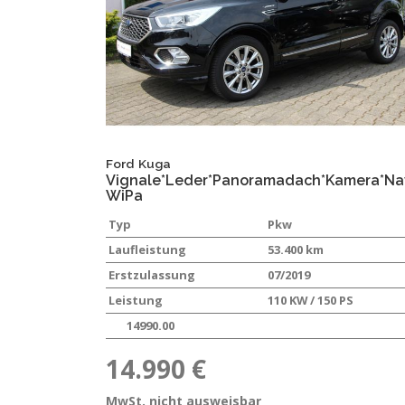
Ford
Kuga
Vignale*Leder*Panoramadach*Kamera*Nav
WiPa
Typ
Pkw
Laufleistung
53.400 km
Erstzulassung
07/2019
Leistung
110 KW / 150 PS
14990.00
14.990 €
MwSt. nicht ausweisbar