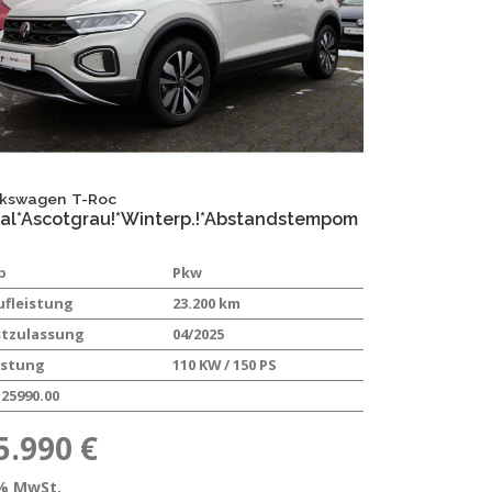
lkswagen
T-Roc
al*Ascotgrau!*Winterp.!*Abstandstempom
p
Pkw
ufleistung
23.200 km
stzulassung
04/2025
istung
110 KW / 150 PS
25990.00
5.990 €
% MwSt.