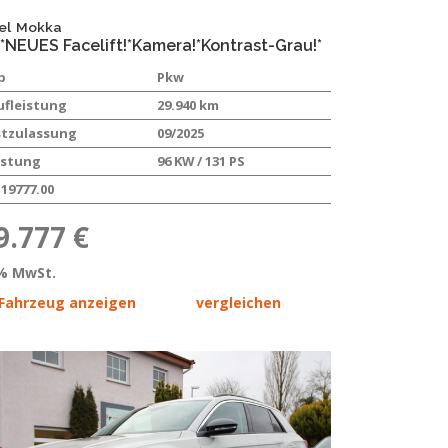
el
Mokka
*NEUES Facelift!*Kamera!*Kontrast-Grau!*
p
Pkw
ufleistung
29.940 km
stzulassung
09/2025
istung
96 KW / 131 PS
19777.00
9.777 €
% MwSt.
Fahrzeug anzeigen
vergleichen