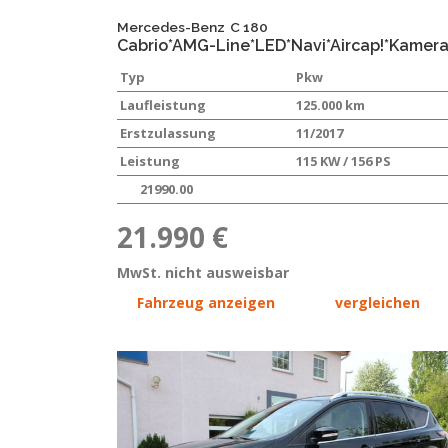
Mercedes-Benz
C 180
Cabrio*AMG-Line*LED*Navi*Aircap!*Kamera
Typ
Pkw
Laufleistung
125.000 km
Erstzulassung
11/2017
Leistung
115 KW / 156 PS
21990.00
21.990 €
MwSt. nicht ausweisbar
Fahrzeug anzeigen
vergleichen