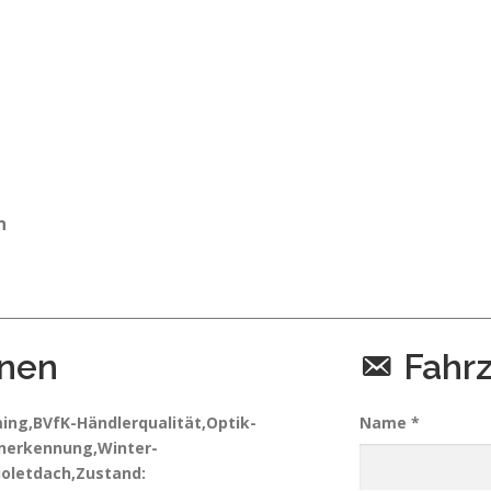
n
onen
Fahr
ng,BVfK-Händlerqualität,Optik-
Name *
nerkennung,Winter-
ioletdach,Zustand: