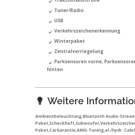
Traktionskontrolle
Tuner/Radio
USB
Verkehrszeichenerkennung
Winterpaket
Zentralverriegelung
Parksensoren vorne, Parksensore
hinten
Weitere Informati
Ambientbeleuchtung,Bluetooth Audio-Streami
Paket,Scheckheft,Subwoofer,Verkehrszeiche
Paket,CarGarantie,AMG-Tuning,el./hydr. Cabr