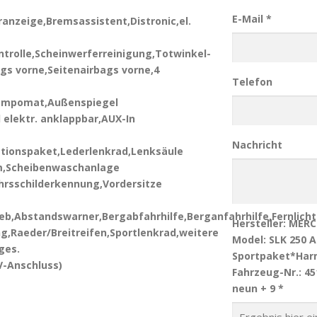
E-Mail *
nzeige,Bremsassistent,Distronic,el.
trolle,Scheinwerferreinigung,Totwinkel-
gs vorne,Seitenairbags vorne,4
Telefon
tempomat,Außenspiegel
 elektr. anklappbar,AUX-In
Nachricht
tionspaket,Lederlenkrad,Lenksäule
em,Scheibenwaschanlage
hrsschilderkennung,Vordersitze
b,Abstandswarner,Bergabfahrhilfe,Berganfahrhilfe,Fernlic
Hersteller: MER
,Raeder/Breitreifen,Sportlenkrad,weitere
Model: SLK 250 
ges.
Sportpaket*Har
V-Anschluss)
Fahrzeug-Nr.: 4
neun + 9 *