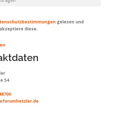
tenschutzbestimmungen
gelesen und
akzeptiere diese.
en
aktdaten
ler
e 54
48700
oforumhetzler.de