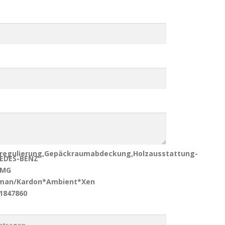
htregulierung,Gepäckraumabdeckung,Holzausstattung-
CEDES-BENZ
AMG
man/Kardon*Ambient*Xen
51847860