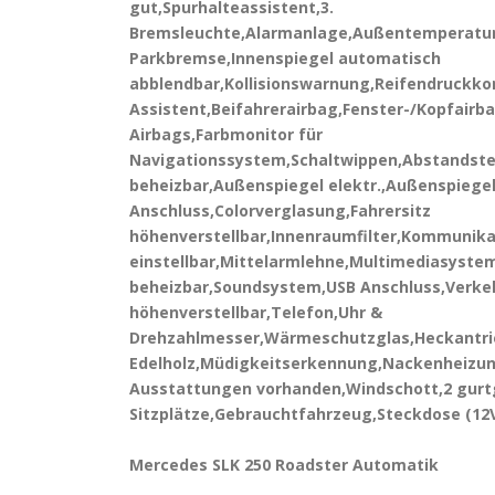
gut,Spurhalteassistent,3.
Bremsleuchte,Alarmanlage,Außentemperatura
Parkbremse,Innenspiegel automatisch
abblendbar,Kollisionswarnung,Reifendruckkon
Assistent,Beifahrerairbag,Fenster-/Kopfairba
Airbags,Farbmonitor für
Navigationssystem,Schaltwippen,Abstands
beheizbar,Außenspiegel elektr.,Außenspiegel
Anschluss,Colorverglasung,Fahrersitz
höhenverstellbar,Innenraumfilter,Kommunika
einstellbar,Mittelarmlehne,Multimediasyst
beheizbar,Soundsystem,USB Anschluss,Verke
höhenverstellbar,Telefon,Uhr &
Drehzahlmesser,Wärmeschutzglas,Heckantrie
Edelholz,Müdigkeitserkennung,Nackenheizung
Ausstattungen vorhanden,Windschott,2 gurt
Sitzplätze,Gebrauchtfahrzeug,Steckdose (12
Mercedes SLK 250 Roadster Automatik